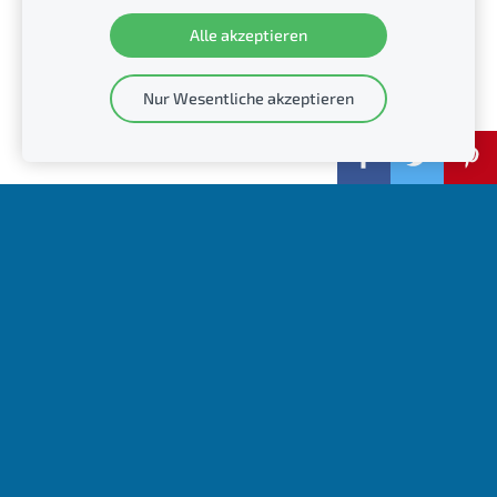
Erstellen Sie Ihre Website oder Ihren Online-
Alle akzeptieren
Shop mit Mozello.
Schnell, einfach, ohne Programmieraufwand.
Nur Wesentliche akzeptieren
Mehr erfahren
Über uns
Die SENSOR Elektronic GmbH ist ein Unternehmen mit
einer langjährigen Erfahrung im Bereich der
Tunnelbeleuchtung die Ihren Ursprung in der